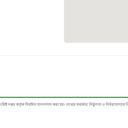
১০৯
শিশু সহায
১৬১
বাংলাদেশ ক
০১৯
মাদকদ্রব্য 
১৬১
ষ্ট দপ্তর কর্তৃক নিয়মিত হালনাগাদ করা হয়। তথ্যের যথার্থতা, নির্ভুলতা ও নির্ভরযোগ্যতা নিশ্
জরুরী অভ্