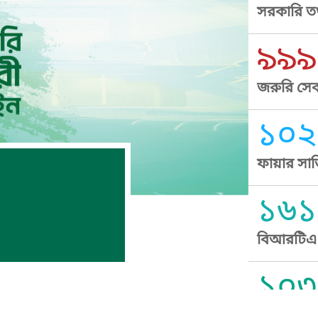
সরকারি তথ
৯৯৯
জরুরি সেব
১০২
ফায়ার সার
১৬১
বিআরটিএ স
১০৩
সুপ্রীম কোর