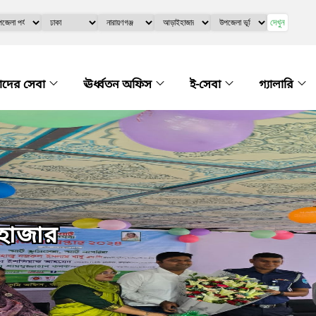
দেখুন
দের সেবা
ঊর্ধ্বতন অফিস
ই-সেবা
গ্যালারি
হাজার