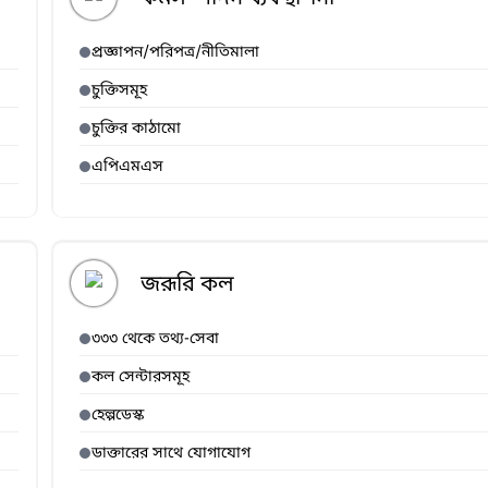
প্রজ্ঞাপন/পরিপত্র/নীতিমালা
চুক্তিসমূহ
চুক্তির কাঠামো
এপিএমএস
জরূরি কল
৩৩৩ থেকে তথ্য-সেবা
কল সেন্টারসমূহ
হেল্পডেস্ক
ডাক্তারের সাথে যোগাযোগ