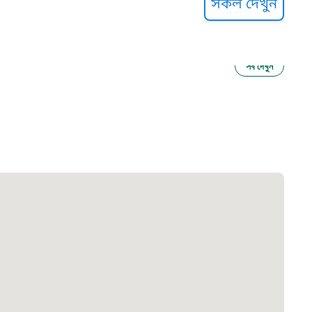
সকল দেখুন
সব দেখুন
ু নির্যাতন প্রতিরোধ
আগাম বার্তা
২২
 সেবা