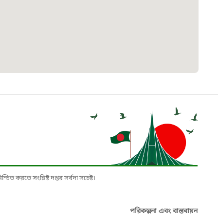
৮
়তা লাইন
০৯
র্মচারী কল্যাণ বোর্ড হটলাইন
০৮৮৮৮৮৮৮
নিয়ন্ত্রণ হটলাইন
১৩
চিত করতে সংশ্লিষ্ট দপ্তর সর্বদা সচেষ্ট।
যন্তরীণ নৌ-পরিবহন হটলাইন
পরিকল্পনা এবং বাস্তবায়ন