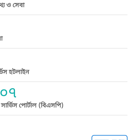
্য ও সেবা
া
্ভিস হটলাইন
০৭
ার্ভিস পোর্টাল (বিএসপি)
্ট হেল্পলাইন