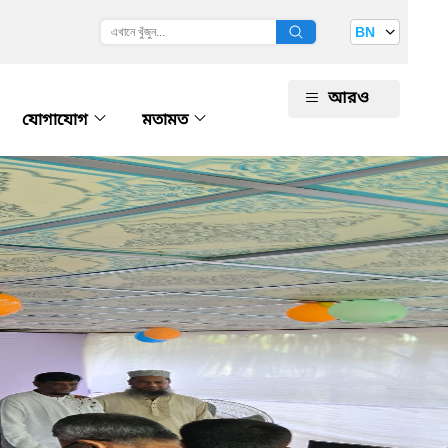
BN
আরও
যোগাযোগ
মতামত